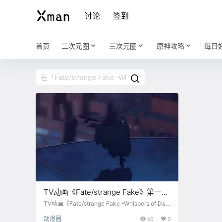
讨论
签到
首页
二次元圈
三次元圈
原神攻略
每日
TV动画《Fate/strange Fake》第一弹
角色PV： “Assassin” 公布
TV动画《Fate/strange Fake -Whispers of Da
wn-》第一弹角色PV： “Assassin” 公布，7月2
动漫圈
60
0
日 开播。 简介： “圣杯战争”。以此为名的仪式