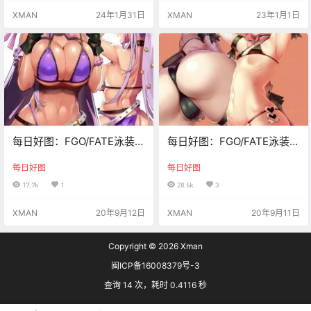
制作。
XMAN
24年1月31日
XMAN
23年1月1日
每日好图：FGO/FATE泳装同
每日好图：FGO/FATE泳装同
人精选2
人精选
每日好图
每日好图
17.7k
1
28.6k
3
XMAN
20年9月12日
XMAN
20年9月11日
Copyright © 2026
Xman
闽ICP备16008379号-3
查询 14 次，耗时 0.4116 秒