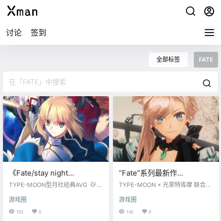
讨论
签到
全部标签
FATE
《Fate/stay night
“Fate”系列最新作
REMASTERED》复刻版预告
RPG《Fate/Samurai
TYPE-MOON型月社经典AVG《Fat
TYPE-MOON × 光荣特库摩 联合制
PV公开，将于2024年内发
e/stay night REMASTERED》复刻
Remnant》公布，2023年发
作“Fate”系列最新作RPG《Fate/Sa
游戏圈
游戏圈
版预告PV公开，2024年登陆Stea
murai Remnant》公布，2023年发
售
售
m/Switch，支持中文。游戏基于PS
售，登陆PS5/PS4/Switch/PC Ste
102
0
145
0
V《Fate/stay night [Realta Nua]》
am平台。