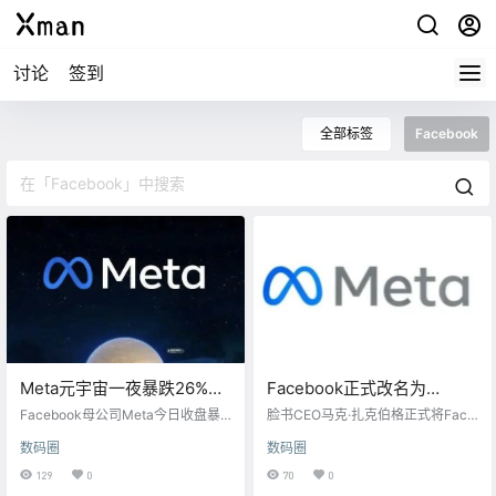
讨论
签到
全部标签
Facebook
Meta元宇宙一夜暴跌26%，
Facebook正式改名为
蒸发超过1.5万亿人民币
Meta，聚焦元宇宙发展
Facebook母公司Meta今日收盘暴
脸书CEO马克·扎克伯格正式将Face
跌26%，创下美股历史最大市值跌
book改名为Meta，未来将聚焦于元
数码圈
数码圈
幅，下跌超2370亿美元市值（约合
宇宙业务发展。 什么是“元宇宙”？
人民币1.51万亿）。 扎克伯格在召
“元宇宙”本是源自科幻小说和电影的
129
0
70
0
开的财报电话会议上表示：“TikTok
概念，今年3月美国罗布乐思游戏公