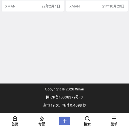
是一个如此强大的竞争对手，在拥
司上市引发现实中的“元宇宙”热潮，
XMAN
22年2月4日
XMAN
21年10月29日
有庞大用户群的基础上，还能继续
一些国内外科技巨头和资本跑步入
以相当快的速度增长。尽管我们的
场。 罗布乐思游戏是一款受青少年
发展速度非常快，但我们竞争对手
欢迎的沙盒游戏，玩家可在其云平
的发展速度也相当快。” 在扎克伯格
台上开发各种小游戏。 “元宇宙”由
发表此番言论之前，Meta已经发布
“meta”（超越）和“unive…
预警，称当前季度可能是有史以来
增…
Copyright © 2026
Xman
闽ICP备16008379号-3
查询 19 次，耗时 0.4098 秒
首页
专题
搜索
菜单