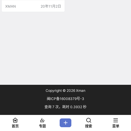
10商城。 《微软飞行模拟》里有超
XMAN
20年11月2日
过3万7千个机场、2百万个城市、15
亿座建筑物、真实的山脉、道路、
树木、河川、动物、交通等。 从轻
型飞机到商用喷射机，通过各式各
样的飞机磨练您的驾驶技术，在互
动式仪器标示引导…
Copyright © 2026
Xman
闽ICP备16008379号-3
查询 7 次，耗时 0.3932 秒
首页
专题
搜索
菜单