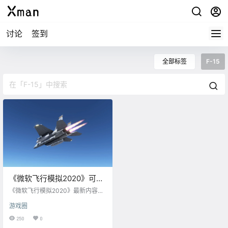
讨论
签到
全部标签
F-15
《微软飞行模拟2020》可驾
驶F-15战斗机！
《微软飞行模拟2020》最新内容，
驾驶F-15战斗机画面展示： 《微软
游戏圈
飞行模拟2020》已于8月18日发
售，首发登陆了PC端Xbox Game P
250
0
ass，Steam（锁国区）和Windows