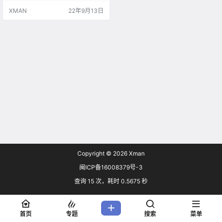
计：天野喜孝 制作：株式会社タツ
XMAN
22年9月13日
ノコプロ（BAKKENRECORD）、
株式会社5 【声优】 ルイス：小林
親弘 マック：櫻井孝宏 ニーナ：甲
斐田裕子 オスカー：星野貴紀 パテ
ィ：種崎敦美
Copyright © 2026
Xman
闽ICP备16008379号-3
查询 15 次，耗时 0.5675 秒
首页
专题
搜索
菜单