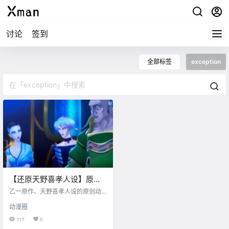
讨论
签到
全部标签
exception
【还原天野喜孝人设】原创
动画《exception》预告公
乙一原作、天野喜孝人设的原创动
开，10月开播
画《exception》预告公开，将于10
动漫圈
月13日开播。 【制作】 原作・脚
本：安達寛高（乙一） 监督：サト
117
0
ウユーゾー 音乐：坂本龍一 角色设