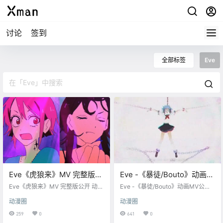
讨论
签到
全部标签
Eve
Eve《虎狼来》MV 完整版公
Eve -《暴徒/Bouto》动画
开
MV
Eve《虎狼来》MV 完整版公开 动画
Eve -《暴徒/Bouto》动画MV公
监督·角色设计：Ligton 《虎狼来》
布，吉崎响监督，Studio Khara 制
动漫圈
动漫圈
是Eve作曲、作词、演唱的一首歌曲
作。
，该曲于2023年3月22日发行于EP
259
0
641
0
《我们的》（ぼくらの），时长3分