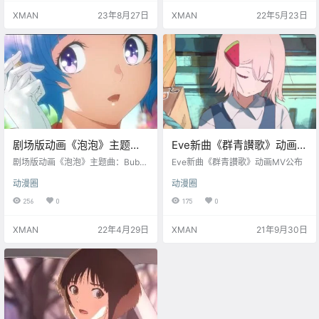
55秒。
XMAN
23年8月27日
XMAN
22年5月23日
剧场版动画《泡泡》主题
Eve新曲《群青讃歌》动画
曲：Bubble (feat. Uta) MV
MV公布
剧场版动画《泡泡》主题曲：Bubbl
Eve新曲《群青讃歌》动画MV公布
公开 演唱：Eve
e (feat. Uta) MV 公开 演唱：Eve
动漫圈
动漫圈
《泡泡》由 虚渊玄（编剧）× 小畑
健（角色设计）× 泽野弘之（配乐）
256
0
175
0
× 荒木哲郎（导演）合作的动画，
“霸权社”WIT Studio制作。 目前已
XMAN
22年4月29日
XMAN
21年9月30日
在 Netflix开播，国内B站5月1日起
独家播出。 简介：在失去地心引力
的东京，身手敏捷的少年 响 某天失
足跌入海中，被神秘少女 诗 所救，
随后两人听到了别人无法…