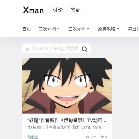
讨论
签到
首页
二次元圈
三次元圈
原神攻略
每日
“妖尾”作者新作《伊甸星原》TV动画
先导PV公布
“妖精尾巴”作者真岛浩新作漫改TV动画《伊甸星
原》(EDENS ZERO) 先导PV公布，将于2021年
动漫圈
242
0
4月10日开播 简介： 本作是《圣石小子》与《妖