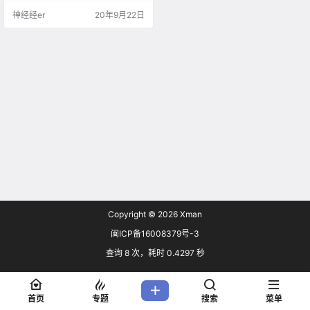
高级副总裁Mike Blank最近在接受
神经经er
20年9月22日
GamesIndustry采访时表示，该公
司正在考虑为Switch平台引入更多
的游戏以及其EA Play订阅服务。 Bl
ank表示 ，虽然EA目前还没有任何
公告，但它将继续支持该系统。 B…
Copyright © 2026
Xman
闽ICP备16008379号-3
查询 8 次，耗时 0.4297 秒
首页
专题
搜索
菜单