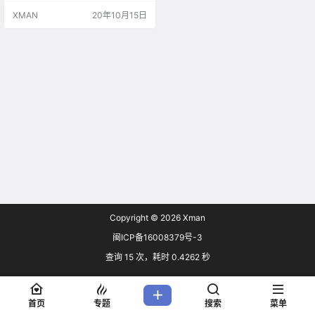
新闻亮点 · 数字化转型被视为推动经
XMAN
20年10月15日
济复苏的关键驱动力 · 80%的全球受
访企业(93%的中国受访企业)今年已
快速启动了数字化转型计划 · 中国的
数字化实践者从2016年的2%激增到
今年的46%;数字化后进者从2016年
的33%减少到2%…
Copyright © 2026
Xman
闽ICP备16008379号-3
查询 15 次，耗时 0.4262 秒
首页
专题
搜索
菜单