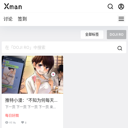
讨论
签到
全部标签
DOJI RO
推特小漫：“不知为何每天向
我报告内衣颜色的女孩们”
下一页 下一页 下一页 下一页 来
【画师：DOJI RO】
源：推特 画师：DOJI RO
每日好图
97.9k
8