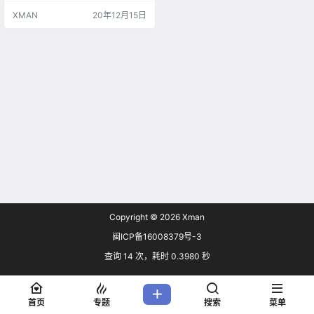
E”，维吉尔也会作为游玩角色加入
XMAN
20年12月15日
其它模式，DLC Steam版售价33
元，PS商店售价39港币。
Copyright © 2026
Xman
闽ICP备16008379号-3
查询 14 次，耗时 0.3980 秒
首页
专题
搜索
菜单