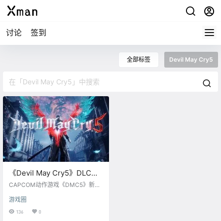
讨论
签到
全部标签
Devil May Cry5
《Devil May Cry5》DLC人
物“维吉尔”今日正式上线，
CAPCOM动作游戏《DMC5》新DL
预告片公布
C人物：“维吉尔”今天（12月15日）
游戏圈
正式登陆PS4、Xbox One与PC，官
方同时发布了维吉尔的预告片。DM
136
0
C5本体追加游戏模式“VERGIL GAM