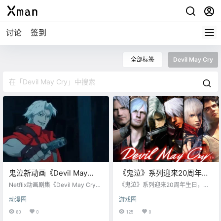
讨论
签到
全部标签
Devil May Cry
鬼泣新动画《Devil May
《鬼泣》系列迎来20周年生
Cry》先导预告公开
日，官方发布贺图
Netflix动画剧集《Devil May Cry》
《鬼泣》系列迎来20周年生日，官
先导预告公开，首季共8集，近期上
方发布贺图，同时进行NS版鬼泣12
动漫圈
游戏圈
线。 《恶魔城》动画制作人Adi Sha
3特卖活动。 《鬼泣》系列20周年
nkar 与 Studio Mir 携手打造。
特卖将于9月15日（星期三）23:59
80
0
125
0
在Nintendo eShop举行。您可以在