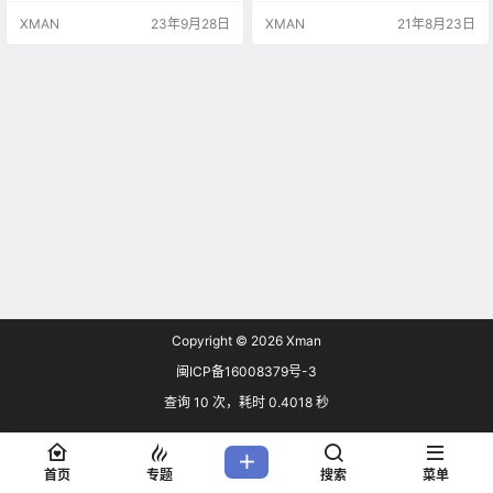
限定时间内大量购买Nintendo Swit
XMAN
23年9月28日
XMAN
21年8月23日
ch“Devil May Cry”系列3部作品的
下载版。 即日起持续到到2021年9
月15日星期三23:59 （日本时间）
《鬼泣》：51%off，日区定价990
日元，港区定…
Copyright © 2026
Xman
闽ICP备16008379号-3
查询 10 次，耗时 0.4018 秒
首页
专题
搜索
菜单