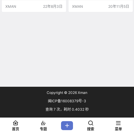
起。 四周都能听到士兵们愤怒的叫
M LORD》将会是操作简单、快节奏
XMAN
22年8月3日
XMAN
20年11月5日
喊声。 在你面前站着一个大胡子老
充满爽快感的ARPG全新作品，玩家
头……等等，那是织田信长吗？！ 2
要击败魔兽收集素材来创造出新的
1世纪剑术高超的年轻女子，来到战
魔剑。 主角是以“最凶魔王”而名声
国时代的本能寺。 她与三位新结识
大噪的魔王。一次长眠后醒来，突
的忍者朋友一起，穿越寺庙地下的
然发现自己被指定为“濒危物种”。之
冥界。 当JK们变…
后以自身完全复活为目标…
Copyright © 2026
Xman
闽ICP备16008379号-3
查询 7 次，耗时 0.4032 秒
首页
专题
搜索
菜单