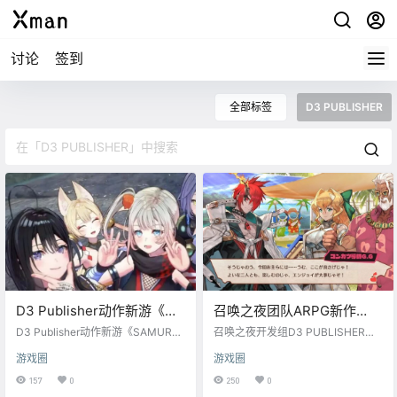
讨论
签到
全部标签
D3 PUBLISHER
D3 Publisher动作新游《武
召唤之夜团队ARPG新作
士少女》宣传片公布，2022
《MAGLAM LORD》最新游
D3 Publisher动作新游《SAMURAI
召唤之夜开发组D3 PUBLISHER的
年冬发售
MAIDEN -武士少女-》宣传片公
戏截图公布，年底发售
神秘ARPG新作《MAGLAM LOR
游戏圈
游戏圈
布，2022年冬季登陆PS/NS/Stea
D》公布了最新的人物立绘与游戏截
m，支持中文。 官方介绍： 一座燃
图，本作今年年底发售，登录PS4
157
0
250
0
烧的寺庙。旋涡般的黑烟冲天而
和NS平台。 人物立绘： 《MAGLA