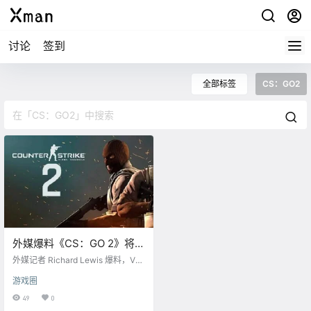
讨论
签到
全部标签
CS：GO2
外媒爆料《CS：GO 2》将于
3月内开启测试
外媒记者 Richard Lewis 爆料，V社
或将在3月开启射击游戏《CS：GO
游戏圈
2》的测试，游戏采用起源2引擎进
行开发，服务器也将采用128tick，
49
0
此外还会改进现有的匹配系统。