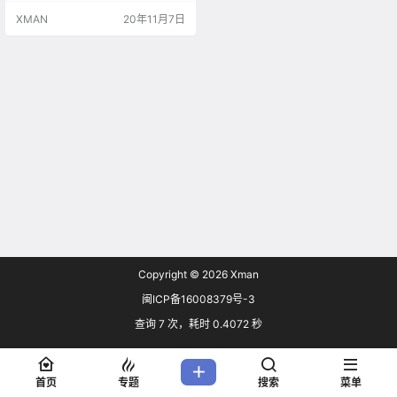
demasters 的董事会建议股东接受
XMAN
20年11月7日
此次收购，希望借助 Take-Two Int
eractive 丰富的发行、运营经验以
及遍及全球的营销网络为自家产品
带来更广的销路。…
Copyright © 2026
Xman
闽ICP备16008379号-3
查询 7 次，耗时 0.4072 秒
首页
专题
搜索
菜单