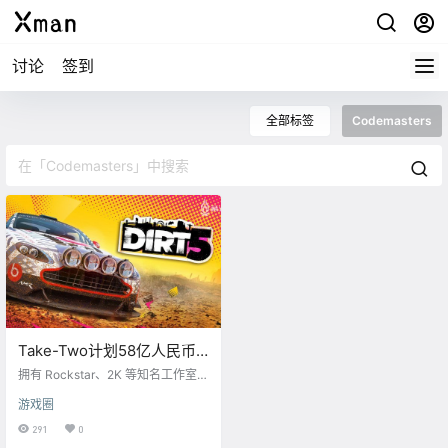
讨论
签到
全部标签
Codemasters
Take-Two计划58亿人民币
收购《尘埃》开发商
拥有 Rockstar、2K 等知名工作室的
Codemasters
Take-Two Interactive 目前正计划
游戏圈
以 7.4 亿欧元（约合 58 亿人民币）
收购《赛车计划》、《尘埃》系列
291
0
的开发商 Codemasters。 目前 Co