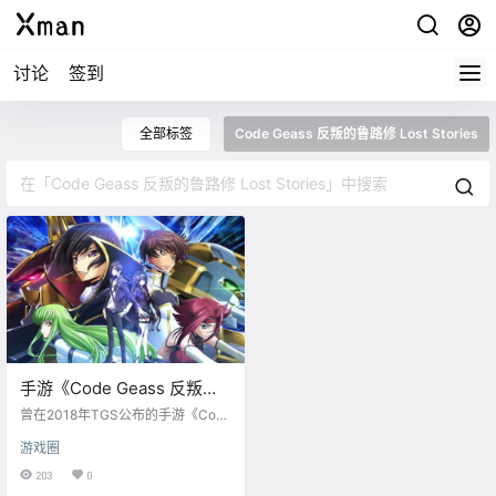
讨论
签到
全部标签
Code Geass 反叛的鲁路修 Lost Stories
手游《Code Geass 反叛的
鲁路修 Lost Stories》正式
曾在2018年TGS公布的手游《Code
公布
Geass 反叛的鲁路修 Lost Stories》
游戏圈
沉寂多年后正式宣布复活，并将于2
022年春季上线。（后续情报12月5
203
0
日更新）