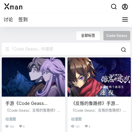
讨论
签到
全部标签
Code Geass
手游《Code Geass
《反叛的鲁路修》手游
Genesic Re;Code》开场动
《Code Geass Genesic
《Code Geass：反叛的鲁路修》世
《Code Geass：反叛的鲁路修》世
画公开
界观手游《Code Geass Genesic R
Re;Code》PV公开
界观手游《Code Geass Genesic R
动漫圈
动漫圈
e;Code》开场动画公开 谷口悟朗·大
e;Code》全新PV公开 本作为鲁路
河内一楼担任总监修，系列全部角
修、阿基德等历代角色全登场的Cod
106
0
141
0
色都会登场 角色原案：CLAMP 作
e Geass新作续篇RPG