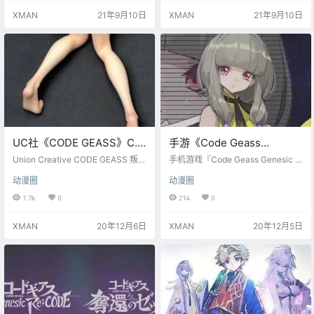
画监督：木村贵宏 动画制作：日升
XMAN
21年9月10日
XMAN
21年9月10日
主题歌：「ヒトセツナ」霧雨アン
ダーテイカー
UC社《CODE GEASS》C.C
手游《Code Geass
泳装手办 预告公布（阴间官
Genesic Re;Code》PV公
Union Creative CODE GEASS 叛逆
手机游戏『Code Geass Genesic R
图）
的鲁路修 C.C. 水着 ver 手办预告公
开，玩法为卡牌战斗+SLG
e;Code』首段PV公开 谷口悟朗·大
动漫圈
动漫圈
布（阴间官图）
河内一楼担任总监修、系列全部角
色都会登场
1.7k
0
214
0
XMAN
20年12月6日
XMAN
20年12月5日