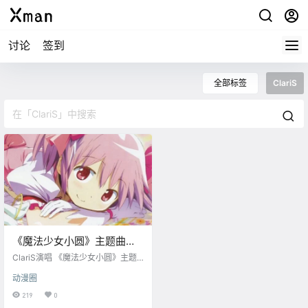
讨论
签到
全部标签
ClariS
《魔法少女小圆》主题曲
「Connect」重制版MV公开
ClariS演唱 《魔法少女小圆》主题
曲「Connect（コネクト）」 -refor
动漫圈
mare- 重制版MV公开！
219
0