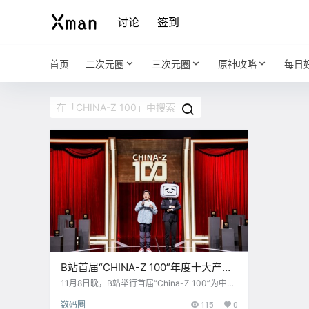
讨论
签到
首页
二次元圈
三次元圈
原神攻略
每日
B站首届“CHINA-Z 100”年度十大产
品：华为P40、小米净化器上榜
11月8日晚，B站举行首届“China-Z 100”为中国
年轻人创造的百大产品年度发布，揭晓了最受年
数码圈
115
0
轻人喜爱的十大中国产品。 在此之前，B站已经