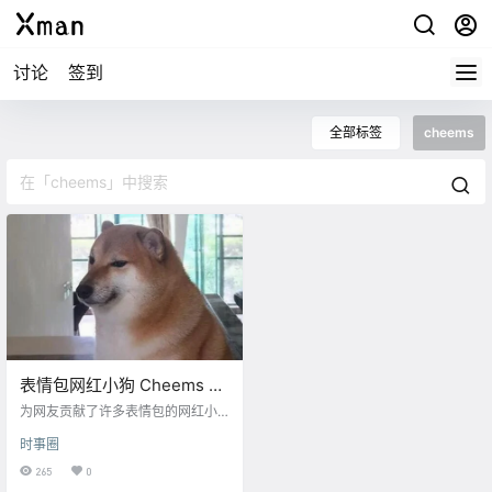
讨论
签到
全部标签
cheems
表情包网红小狗 Cheems 于
8月18日去世
为网友贡献了许多表情包的网红小
狗 Cheems（本名Balltze）于 8月1
时事圈
8日 去世，享年12岁。
265
0