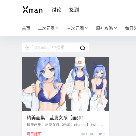
讨论
签到
首页
二次元圈
三次元圈
原神攻略
每日
精美画集：蓝发女孩【画师：
chaesu】
精美画集：蓝发女孩【画师：chaesu】 twi：ch
aesuart
每日好图
13.8k
3