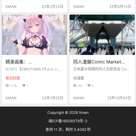
XMAN
23年2月13日
XMAN
23年2月13日
精美画集：
同人漫展Comic Market
LINJEWELRY【画师：オム
101【C101】今日正式开幕
(C101) 【OMUTOMA (オムレット
日本最大规模的同人志即卖会 Comi
レットマト】（C101）
マト)】]LINJEWELRY (オリジナル)
c Market 101（C101）今日（12月
每日好图
动漫圈
30日）正式开幕。 ​​​
11.9k
1
274
0
XMAN
23年1月25日
XMAN
22年12月30日
Copyright © 2026
Xman
闽ICP备16008379号-3
查询 11 次，耗时 0.4062 秒