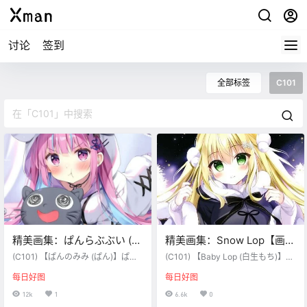
讨论
签到
全部标签
C101
精美画集：ぱんらぶぶい (バ
精美画集：Snow Lop【画
ーチャルYouTuber)【画
师：白生もち】（C101）
(C101) 【ぱんのみみ (ぱん)】ぱん
(C101) 【Baby Lop (白生もち)】Sn
师：ぱん】（C101）
らぶぶい (バーチャルYouTuber)
ow Lop (オリジナル)
每日好图
每日好图
12k
1
6.6k
0