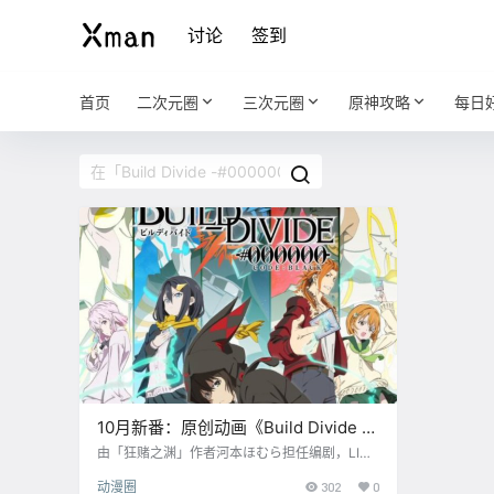
讨论
签到
首页
二次元圈
三次元圈
原神攻略
每日
10月新番：原创动画《Build Divide -
#000000-》公开视觉图
由「狂赌之渊」作者河本ほむら担任编剧，LIDE
NFILMS制作的原创TV动画《Build Divide -#0
动漫圈
302
0
00000-》公开正式视觉图，本作第1季度今年1