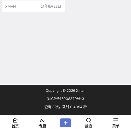
team评价为特别好评。 《蔬菜人：
XMAN
21年6月28日
终极对决》讲述的是因为人们不喜
欢吃花椰菜，它感觉自己受到冷
落，因此展开报复食物的邪恶计
划。花椰菜抓住所有食物，将它们
放置在一个大型角斗场中。食物们
必须穿过陷阱和障碍，逃出牢笼…
Copyright © 2026
Xman
闽ICP备16008379号-3
查询 8 次，耗时 0.4094 秒
首页
专题
搜索
菜单