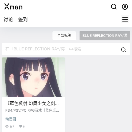
讨论
签到
全部标签
BLUE REFLECTION RAY/澪
《蓝色反射 幻舞少女之剑》
TV动画化，4月开播
PS4/PSV/PC RPG游戏《蓝色反射
幻舞少女之剑》TV动画化，动画更
动漫圈
名为《BLUE REFLECTION RAY/
澪》，2021年4月放送。 CAST 平
167
0
原陽桜莉：石見舞菜香 羽成瑠夏：