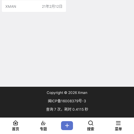
千菅春香 STAFF 原作：光荣特库摩
XMAN
21年2月12日
『BLUE REFLECTION 幻舞少女之
剑』 监督：吉田りさこ 系列构成・
脚本：和場明子 角色原案：岸田メ
ル 角色设计：菊田幸一 音响监督：
岩浪美和 音响制作：マジ…
Copyright © 2026
Xman
闽ICP备16008379号-3
查询 7 次，耗时 0.4115 秒
首页
专题
搜索
菜单