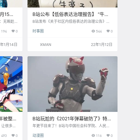
月15日
B站公布【低俗表达治理报告】 “牛
子”、“烧鸡”等词汇违规
7：无暇赴
B站发布《关于社区内低俗表达的治理公告》，
10点正式
公告内容表示： 近期我们关注到，部分用户使用
194
0
时事圈
544
0
是110系
低俗词汇谐音或歪曲词义的方式，衍生出一些
，蕾雅赛杜
“低俗当有趣”的恶意梗，这些行为不仅违反了社
雷格同《利
区规则，还严重伤害了社区氛围。 针对以上情
2年1月14日
XMAN
22年1月12日
合作，奥斯
况，社区将针对低俗类词语进行集中治理。包括
 同时，该
但不限于表格内词汇，禁止作为低俗表达、攻击
在此之后他
他人等违规使用的方式出现在互动或稿件中。多
暇…
次违反社区规则，情节恶劣的账号将会予以封
禁。
年被整改
B站玩尬的《2021年弹幕破防了》特摄
片风格宣传片
，让很多网
年更节目来了！B站与中国社会科学院、人民文
六个月，而
学出版社联合发布2021年度弹幕“破防了”。 “破
493
0
动漫圈
116
0
人人影视不
防了”，表示心理防线被突破后，产生不可抑制