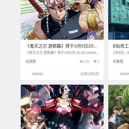
《鬼灭之刃 游郭篇》将于3月5日20点
B站员
在B站独家播出
悼，并将
《鬼灭之刃 游郭篇》将于3月5日 20:00 bilibili
2月8日，
独家播出！（不容易，审核了那么久） 从此开
审核组组
动漫圈
275
0
时事圈
始，华丽至极地上吧！随我一起去那个极致华丽
的逝去。祝
之处！
员工“暮
在春节假
XMAN
22年3月5日
XMA
轮班、值
沟通善后
的家属表
于2月7
员…