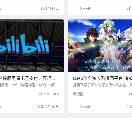
可能再恢复或重启。 尽管“人人影视”
已经被拆解得剪不断理还乱，但不可
N
22年1月6日
XMAN
21
很多朋友都曾经是人人影视的用户。 
睹了多个盗版网站的土崩瓦解，也亲
潮的来临，不得不让人感慨时代的变迁
视错综复杂的分家(图片来自互联网) 
田园时…
18亿控股甬易电子支付，获得支
B站6亿全资收购漫画平台“有妖
消息，B站（哔哩哔哩）以约1.18亿元
据奥飞娱乐发布的深交所公告披露，
支付机构浙江甬易电子支付有限公司
全资收购奥飞娱乐旗下的有妖气原创
113
0
动漫圈
支付）65.5%的股权，成为控股方，
本次收购价格为人民币6亿元。公告称
付牌照。 甬易支付65.5%的国有股权
的主营业务包括“有妖气原创漫画梦工
人民币11796.55万元，最终成交价同
“有妖气漫画”APP 运营、网络漫画
N
21年11月20日
XMAN
21
6.55万元，甬易支付65.5%的国有股权
画制作、动漫版权运营等。 有妖气成立
上海宽娱数码科技有限公司，也就是B
年，是中国最早的网络原创漫画平台之
司。
前，有妖气已累积拥有超3200万用
超过7万多位原创漫画师，连载超过4
创漫…