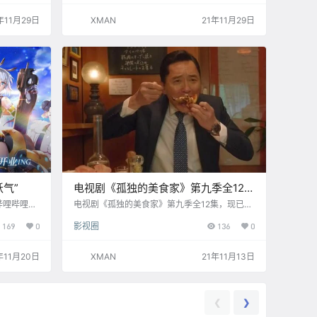
这个招牌，
的震动。 造句示范：真的不给一键三连吗？UP
否认的是，
主破防了！
年11月29日
XMAN
21年11月29日
大家亲眼目
历了正版大
。 人人影
在互联网的
气”
电视剧《孤独的美食家》第九季全12集
现已上线B站
哔哩哔哩已
电视剧《孤独的美食家》第九季全12集，现已上
漫画平台。
线B站
169
0
影视圈
136
0
，有妖气
厂”网站及
发表、网络动
年11月20日
XMAN
21年11月13日
于2009
一。 目
户，聚集了
万5千部原
❮
❯