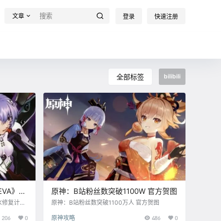
文章
登录
快速注册
全部标签
bilibili
VA》等
原神：B站粉丝数突破1100W 官方贺图
K修复计
原神：B站粉丝数突破1100万人 官方贺图
较低的经典
206
0
原神攻略
486
0
作品共计2