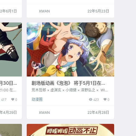
》、《百变
矢 THE
22年6月1日
XMAN
22年5月23日
站内搜索“4
月30日
剧场版动画《泡泡》 将于5月1日在
bilibili独家播出
:00 在哔
荒木哲郎 × 虚渊玄 × 小畑健 × 泽野弘之 × WIT
科医生，
STUDIO 梦幻组合层层叠buff~ 剧场版动画《泡
417
0
动漫圈
423
0
是一枚平平
泡》 将于2022年5月1日 18:00 bilibili独家播
”的杀手；
出。 简介： 在重力已然崩溃的东京，少年与少
化机器
女的心在互相吸引—— 因为倾泻于全世界的泡
2年4月29日
XMAN
22年4月28日
而世界和
泡， 东京的重力崩溃了。 失去了供给的东京，
临时家庭”
被失去家人，无家可归的年轻人们当成了游乐
，即将上
园， 他们还在此展开了于建筑之间纵横跳跃的团
体跑…