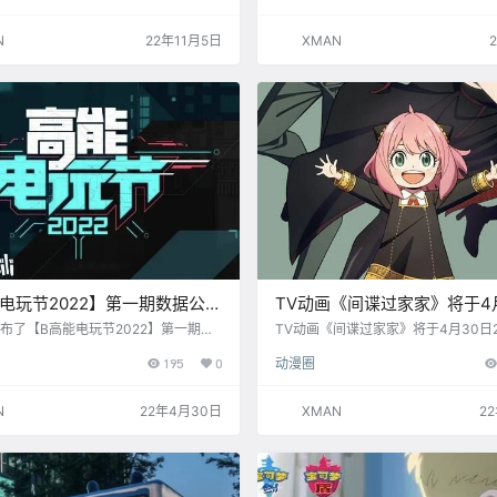
游戏业务，落实公司「自研精品、全球
5部，包括：《EVA 新世纪福音战士
戏业务战略”。 邮件全文如下： 为了
小樱》、《十万个冷笑话》、《圣斗士星
N
22年11月5日
XMAN
强游戏业务，落实公司「自研精品、全
LOST CANVAS 冥王神话》等等。 B
的游戏业务战略，经公司研究决定，对
k动画修复”即可观看。
关团队的汇报线做出如下调整: 1.游戏
部、游戏合作部、游戏社区部、爱可赛
电玩节2022】第一期数据公
TV动画《间谍过家家》将于4
二期将于7月举办
在B站播出
布了【B高能电玩节2022】第一期的
TV动画《间谍过家家》将于4月30日21
同时宣布将于2022年7月举办第二期
哩哔哩播出~ 他，表面上是一位精神
195
0
动漫圈
。 高能电玩节2022第一期数据： 39
真实身份却是王牌间谍； 她，表面上
发行商参与活动 40款游戏提供首发情
无奇公务员，真实身份却是擅长“打扫
示内容 24款游戏为本次高能电玩节提
她，表面上是一只么得感情的花生消
N
22年4月30日
XMAN
2
新DEMO 23家媒体参与活动报道 105
（×），真实身份却是读心能力者。 
与直播和试玩活动 前瞻会直播（4月2
平，便掌握在了由「他她她」组成的“
 直播弹幕数：9.3万 直播PV：…
手里。 2022绝不容错过的间谍喜剧
线，敬请期待！