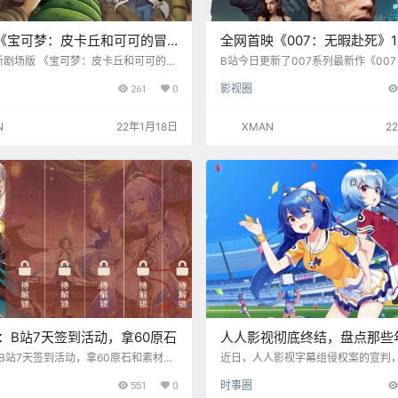
 《宝可梦：皮卡丘和可可的冒
全网首映《007：无暇赴死》1
20日B站全网首播
上线B站
新剧场版 《宝可梦：皮卡丘和可可的冒
B站今日更新了007系列最新作《00
1月20日16点在B站全网首播！ 故事简
死》的专题页，该片将在1月15日上午
261
0
影视圈
可梦抚养长大的少年可可。 这个夏
上线，全网首映。 《007：无暇赴死》
梦与人类之间新的牵绊诞生了。 在远离
列的第20部电影，由凯瑞·福永执导
处，有一处名为奥可雅森林的地方被严
再度回归饰演邦女郎玛德琳，还有克
N
22年1月18日
XMAN
2
守护着，是宝可梦们的乐园。一群顽固
刃出鞘》女主安娜·德·阿玛斯的再度
萨戮德在森林里结群而生。某天，它们
卡影帝拉米·马雷克加盟饰演大反派。
现了一名被遗弃的人类的孩子。 有只萨
作将是丹尼尔·克雷格的“谢幕之作”，
心不忍，违反森林的规矩私自给孩子取
将不再饰演詹姆斯·邦德。 《007：无
4：B站7天签到活动，拿60原石
人人影视彻底终结，盘点那些
的视频网站
：B站7天签到活动，拿60原石和素材
近日，人人影视字幕组侵权案的宣判
地址：https://b23.tv/jDZ4CUz
友唏嘘不已。 被告人梁永平获刑三年
551
0
时事圈
微博账号“人人字幕组分享”也表示，