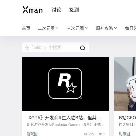
讨论
签到
首页
二次元圈
三次元圈
原神攻略
每日
《GTA》开发商R星入驻B站，但其大
B站CE
部分游戏都在B站禁播名单
「自研
知名游戏开发商Rockstar Games（R星）正式入
IT之家1
驻Bilibili，但目前账号未进行官方认证。 R星官
邮件，通
游戏圈
225
0
时事圈
方号目前只发布了一个《GTA Online》竞技场之
陈睿亲自