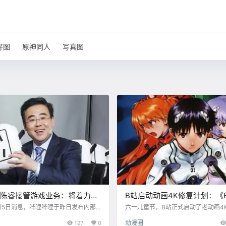
好图
原神同人
写真图
O陈睿接管游戏业务：将着力
B站启动动画4K修复计划：《E
精品、全球发行」
首批25部经典动画已经完成
1月5日消息，哔哩哔哩于昨日发布内部
六一儿童节，B站正式启动了老动画4
知了有关游戏业务汇报线的调整，CEO
划！ 将持续为制作时间久远、原画质
127
0
动漫圈
听取游戏业务的汇报，目的是“为了进
动画进行超清修复。 首批修复完成的