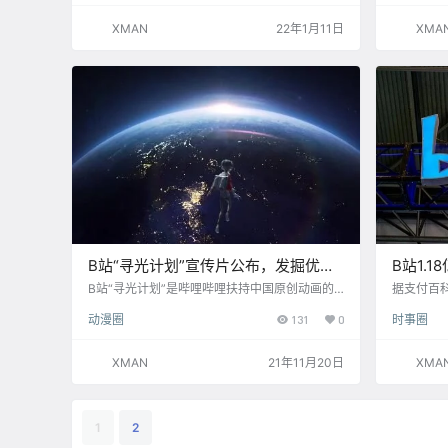
游戏直播内容把关，加强自审自律，规范平台直
播秩序，创造良好的网络文化环境。 禁播游戏名
XMAN
22年1月11日
XMA
单中包含生化危机、如龙、求生之路等数款游戏
作品。 公告原文：
B站“寻光计划”宣传片公布，发掘优秀
B站1.
动画人才
付拍照
B站“寻光计划”是哔哩哔哩扶持中国原创动画的
据支付百科
活动。 面向专业动画团队、独立动画团队、动画
收购持牌
动漫圈
131
0
时事圈
爱好者，推出胶囊计划、小宇宙计划、原石计
（简称甬易
划，发掘优秀作品以及团队。 通过提供展示作品
正式获得支
的平台以及扶持机会，鼓励更多的优秀人才参与
的起拍价为
XMAN
21年11月20日
XMA
动画制作。 短片通过一个向前奔跑的主角作为整
样为1179
个影片的主线，不断升级的画风和主角在跑动中
的买家为
遇到的挫折和帮助，展现了一个怀揣动画梦想初
站主体公
心者通过不断自学并且依靠身边的人获得支持与
1
2
帮助，到最终作品…