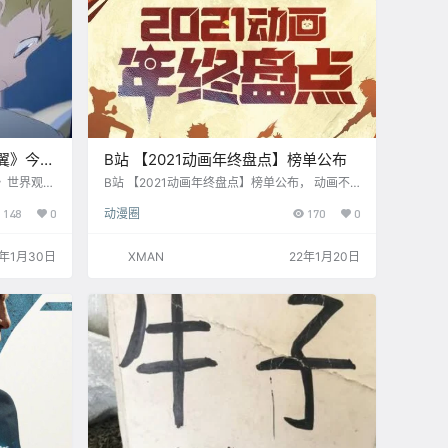
翼》今日
B站 【2021动画年终盘点】榜单公布
》世界观的
B站 【2021动画年终盘点】榜单公布， 动画不
站上线，每
止，热爱无限 最受欢迎新系列： 1、咒术回战
148
0
动漫圈
170
0
2、国王排名 3、堀与宫村 4、时光代理人 5、转
生成蜘蛛又怎样 B站 【2021动画年终盘点】专
题页地址
2年1月30日
XMAN
22年1月20日