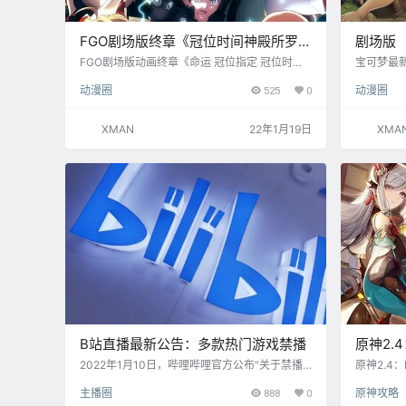
FGO剧场版终章《冠位时间神殿所罗
剧场版
门》正式上线B站
险》1月
FGO剧场版动画终章《命运 冠位指定 冠位时间
宝可梦最
神殿所罗门》正式上线B站。 简介： 在经过七个
险》将于 
动漫圈
525
0
动漫圈
特异点的大战后，人理存续保障机关迦勒底，终
介： 被宝
于到达了圣杯探索的最终地点——终局特异点 冠
天，宝可
位时间神殿所罗门。 他们要击败身为罪魁祸首的
尘世的深
XMAN
22年1月19日
XMA
魔术王所罗门，夺回未来。在开战的前一刻，一
密的规矩
行人各自度过了一段时光。罗马尼·阿其曼思索起
的宝可梦
自己将要做出的选择，以及玛修那即将迎来终点
在河边发
的生命。 即将投身最后一战的藤丸，正在试穿全
戮德因于
新的礼…
名为“可…
B站直播最新公告：多款热门游戏禁播
原神2.
2022年1月10日，哔哩哔哩官方公布“关于禁播
原神2.4
游戏的公告”，公告显示，B站官方应文化部等监
（官服通用） 
主播圈
888
0
原神攻略
管部门要求禁止直播血腥暴力色情内容的游戏对