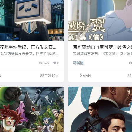
工猝死事件后续，官方发文哀
宝可梦动画《宝可梦：破晓之
扩招1000名审核员
起在B站上线
B站官方微博发表长文，回应了“武汉AI
宝可梦官方发布：《宝可梦： 剑／盾
长猝死”事件，表示“沉痛哀悼一个生命
动画《宝可梦：破晓之翼》今日在B
265
0
动漫圈
愿所有人健康、平安。” B站表示猝死
天更新1集共7集。 ​
色木心”作为图文审核组的代组长，即便
期，内容安全工作也不能停止，需通过
N
22年2月9日
XMAN
2
班完成工作。“暮色木心”去世后，相关
工作一度面临混乱，对此向“暮色木心”
示深深的歉意。 公司已成立专项小组，
日奔赴武汉，由三位副总裁带队慰问了