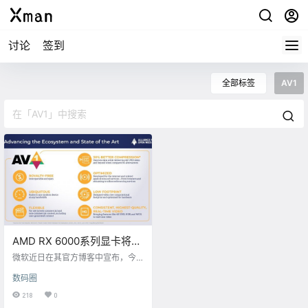
讨论
签到
全部标签
AV1
AMD RX 6000系列显卡将支
持AV1视频硬件解码
微软近日在其官方博客中宣布，今
天秋季，其合作伙伴将为AV1(AOM
数码圈
edia Video 1)解码器提供广泛的硬
件支援，包括Intel的Xe核显、NVIDI
218
0
A RTX 30系列显卡以及即将发布的