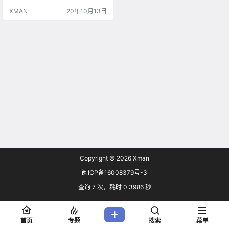
AMD Radeon RX 6000系列显卡，
XMAN
20年10月13日
需要Windows 10 1909或更高版
本，并且需要安装AV1视频扩展插
件。 这份声明表明AMD RDNA2 GP
U将提供AV1的硬件解码功能，此前
NVIDIA…
Copyright © 2026
Xman
闽ICP备16008379号-3
查询 7 次，耗时 0.3986 秒
首页
专题
搜索
菜单