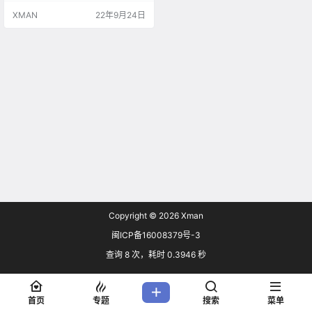
海中。 小时候因为事故而失去一条
XMAN
22年9月24日
腿的少年・斑鸠夏生，厌倦了都市
的生活，移居到了海边的乡村小
镇。曾经身为海洋地质学家的祖母
留给他的、就只有船、潜水艇还有
债务。 夏生为了取回“失去的未
来”，与迷之讨债人凯瑟琳一起，潜
海前往据说…
Copyright © 2026
Xman
闽ICP备16008379号-3
查询 8 次，耗时 0.3946 秒
首页
专题
搜索
菜单