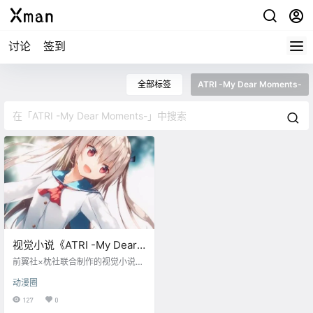
讨论
签到
全部标签
ATRI -My Dear Moments-
视觉小说《ATRI -My Dear
Moments-》宣布TV动画化
前翼社×枕社联合制作的视觉小说
《ATRI -My Dear Moments-》宣
动漫圈
布TV动画化，先导PV公开。 简介：
在不远的未来，海平面原因不明地
127
0
急速上升，导致了地表多数都沉入