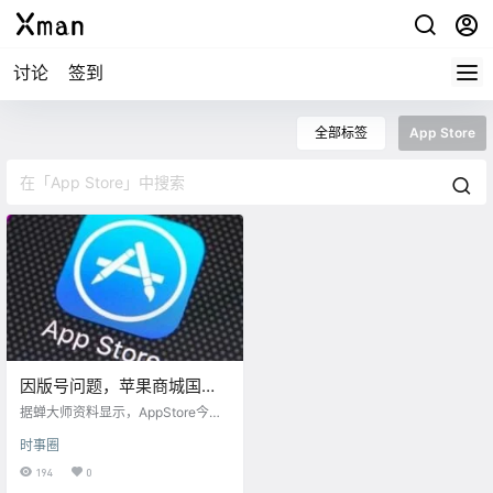
讨论
签到
全部标签
App Store
因版号问题，苹果商城国区
今日下架47828余款APP
据蝉大师资料显示，AppStore今天
下架了47828个应用，其中游戏408
时事圈
30款。 游戏包含《刺客信条：本
色》《阿尔托的奥德赛》《Gorogo
194
0
a》《迷你地铁》《地狱边境》《Th