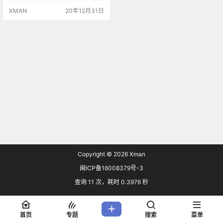
is War of Mine》等。 据悉，下架原
XMAN
20年12月31日
因可能为这些含有内购和付费的产
品没有在12月31日前提供版号信
息。 ​​​​
Copyright © 2026
Xman
闽ICP备16008379号-3
查询 11 次，耗时 0.3976 秒
首页
专题
搜索
菜单