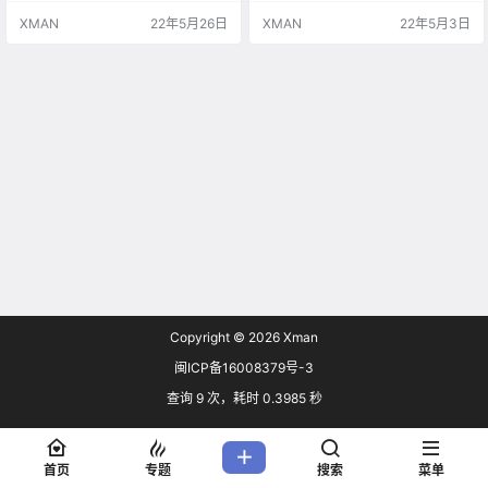
合开发，也是一款免费游戏，于5月
《Apex英雄手游》也是一个免费游
XMAN
22年5月26日
XMAN
22年5月3日
17日发售，登陆了iOS和安卓设备。
戏，有自己专有的通行证，皮肤和
数据来自于Sensor Tower，报告称
独特的可解锁物品。 《Apex英雄手
《Apex英雄手游》首周在App Store
游》初始包含10个传奇角色，经典
和谷歌Play上的玩家氪金消费为48
的世界尽头和诸王峡谷地图。 以及
0万美元，其中美国是最大的氪金
专门为移动端打造的游玩方式以及
国，占总收入的…
排位赛和手游独占模式。 ​​​
Copyright © 2026
Xman
闽ICP备16008379号-3
查询 9 次，耗时 0.3985 秒
首页
专题
搜索
菜单