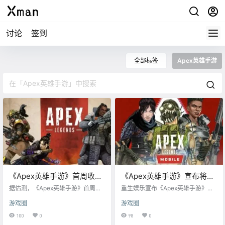
讨论
签到
全部标签
Apex英雄手游
《Apex英雄手游》首周收入
《Apex英雄手游》宣布将于
500万美元，不及COD手游
5月在全球上线
据估测，《Apex英雄手游》首周产
重生娱乐宣布《Apex英雄手游》将
三分之一
生了将近500万美元的氪金收入，是
于2022年5月内在全球上线，登陆
游戏圈
游戏圈
《使命召唤手游》首周收入的三分
安卓和iOS设备。 《Apex英雄手
之一。 《Apex英雄手游》由腾讯光
游》由重生娱乐和腾讯光子工作室
100
0
98
0
子工作室群和重生娱乐专门小组联
（《绝地求生手游》）联合开发。