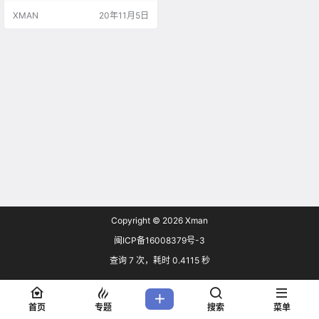
要50GB，我PS1记忆卡才120KB 5
XMAN
20年11月5日
0G完全装不下啊 到处都是50G更新
话题，晒晒16年前的SD卡（1GB十
万日元） 3.5寸盘也出来了23333 P
SP标准记忆棒：32MB
Copyright © 2026
Xman
闽ICP备16008379号-3
查询 7 次，耗时 0.4115 秒
首页
专题
搜索
菜单