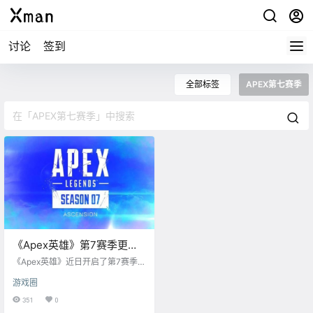
讨论
签到
全部标签
APEX第七赛季
《Apex英雄》第7赛季更新
补丁高达50G！推特网友疯
《Apex英雄》近日开启了第7赛季的
狂吐槽
更新补丁高达50GB，甚至更新完后
游戏圈
还要再下载15G数据，在推特引发日
本玩家热议： APEX更新50G后还有
351
0
15G补丁 50G真的假的！ 更新居然