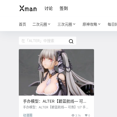
讨论
签到
首页
二次元圈
三次元圈
原神攻略
每日
手办模型：ALTER【碧蓝航线— 可
畏】1/7 手办
手办模型：ALTER【碧蓝航线— 可畏】1/7 手
办，12月7日开启预订。 比例：1/7 制作：Alter
动漫圈
3.1k
0
原型：飞田崇文 、 みうらおさみ 涂装：铁森七