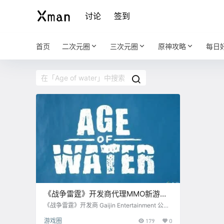
讨论
签到
首页
二次元圈
三次元圈
原神攻略
每日
《战争雷霆》开发商代理MMO新游
《Age of water》：建造海上要塞
《战争雷霆》开发商 Gaijin Entertainment 公布
了其代理的MMO游戏《Age of water》，游戏
游戏圈
179
0
玩法似乎是建造末日海上要塞，海底挖宝等。