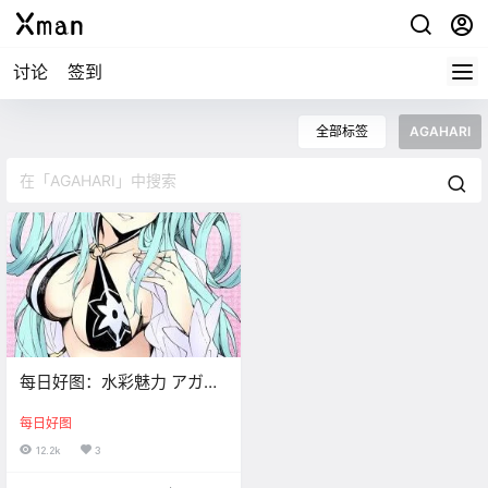
讨论
签到
全部标签
AGAHARI
每日好图：水彩魅力 アガハ
リ插画集！
每日好图
12.2k
3