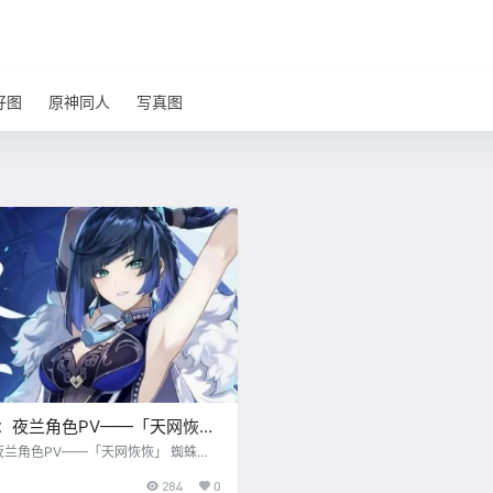
好图
原神同人
写真图
7：夜兰角色PV——「天网恢
夜兰角色PV——「天网恢恢」 蜘蛛不
，亦可通过震动感知异常。 而当陷入罗
284
0
见到从暗处走出的捕食者时，其命数已