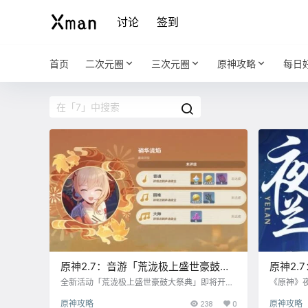
讨论
签到
首页
二次元圈
三次元圈
原神攻略
每日
原神2.7：音游「荒泷极上盛世豪鼓大
原神2.
祭典」玩法说明
恢」
全新活动「荒泷极上盛世豪鼓大祭典」即将开
《原神》
启！ 收到了一封来自荒泷派的神秘邀请函，似乎
落于网心
原神攻略
238
0
原神攻略
是荒泷一斗在邀请他的好友们共参盛会，快打开
网的猎物