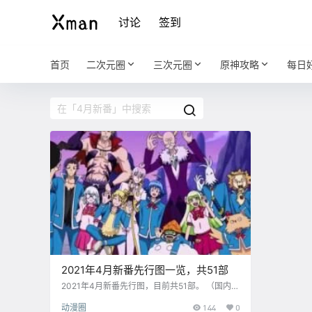
讨论
签到
首页
二次元圈
三次元圈
原神攻略
每日
2021年4月新番先行图一览，共51部
2021年4月新番先行图，目前共51部。 ​​​​（国内引
进未知）
动漫圈
144
0