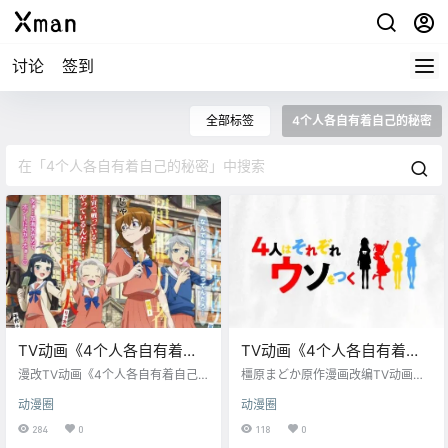
讨论
签到
全部标签
4个人各自有着自己的秘密
TV动画《4个人各自有着自
TV动画《4个人各自有着自
己的秘密》最新视觉图与PV
己的秘密》先导PV公开，10
漫改TV动画《4个人各自有着自己
橿原まどか原作漫画改编TV动画
公开，10月开播
的秘密》最新视觉图与PV公开， 20
月开播
《4个人各自有着自己的秘密》先导
动漫圈
动漫圈
22年10月15日开播！ 简介： 立花、
PV公开，2022年10月开播。 简
千代、关根、翼是同一所女校里的
介： 女孩子们都是有秘密滴?立花，
284
0
118
0
好友四人组。看似普通初二学生的
千代，关根，翼是班级里关系特别