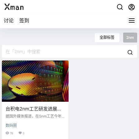
讨论
签到
全部标签
2nm
台积电2nm工艺研发进展超
预期 采用环绕栅极晶体管技
据国外媒体报道，在5nm工艺今年
术
一季度投产，为苹果等客户代工最
数码圈
新的处理器之后，芯片代工商台积
电下一步的工艺研发重点就将是更
78
0
先进的3nm和2nm工艺。 在7月16