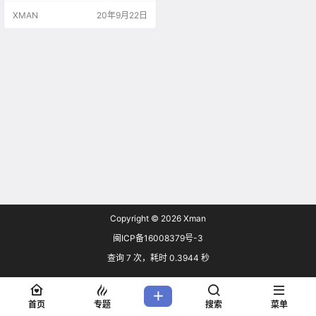
日的二季度财报分析师电话会议
XMAN
20年9月22日
上，台积电 CEO 魏哲家透露，他们
3nm 工艺的研发正在按计划推进，
仍将采用成熟的鳍式场效应晶体管
技术(FinFET)，计划在明年风险试
产，2022年下半年大规模投产。同
多次提及的3nm工艺相比，台积电
目前并…
Copyright © 2026
Xman
闽ICP备16008379号-3
查询 7 次，耗时 0.3944 秒
首页
专题
搜索
菜单