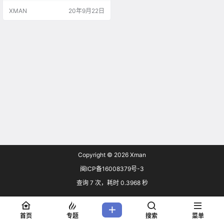
还可以关注您希望在自己的 Steam
XMAN
20年9月22日
新闻中心里显示的新闻来源。 初期
可用的资源收藏包括为七种语言的
玩家提供服务的顶级网站，之后还
会有更多加入。 更多游戏新闻选择
到目前为止，Steam 新闻中心一直
都是玩家从自己所畅玩、加入愿望
单或所关…
Copyright © 2026
Xman
闽ICP备16008379号-3
查询 7 次，耗时 0.3968 秒
首页
专题
搜索
菜单