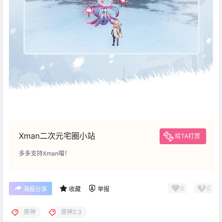
Xman二次元宅圈小站
给TA打赏
多多支持Xman喵！
0
0
海报分享
收藏
举报
原神
原神2.3