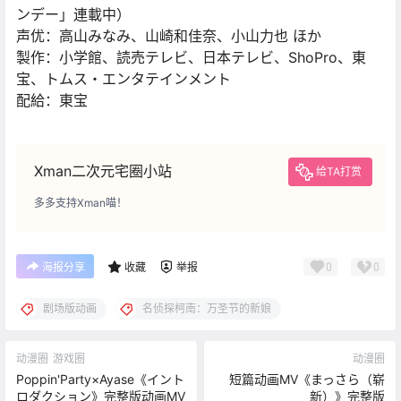
ンデー」連載中）
声优：高山みなみ、山崎和佳奈、小山力也 ほか
製作：小学館、読売テレビ、日本テレビ、ShoPro、東
宝、トムス・エンタテインメント
配給：東宝
Xman二次元宅圈小站
给TA打赏
多多支持Xman喵！
0
0
海报分享
收藏
举报
剧场版动画
名侦探柯南：万圣节的新娘
动漫圈
游戏圈
动漫圈
Poppin'Party×Ayase《イント
短篇动画MV《まっさら（崭
ロダクション》完整版动画MV
新）》完整版