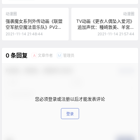
动漫圈
动漫圈
强袭魔女系列外传动画《联盟
TV动画《更衣人偶坠入爱河》
空军航空魔法音乐队》PV2公
追加声优：種崎敦美、羊宮妃
开
那
2021-11-14 21:48:44
2021-11-14 21:57:44
0 条回复
文章作者
管理员
A
M
欢迎您，新朋友，感谢参与互动！
确认修改
您必须登录或注册以后才能发表评论
登录