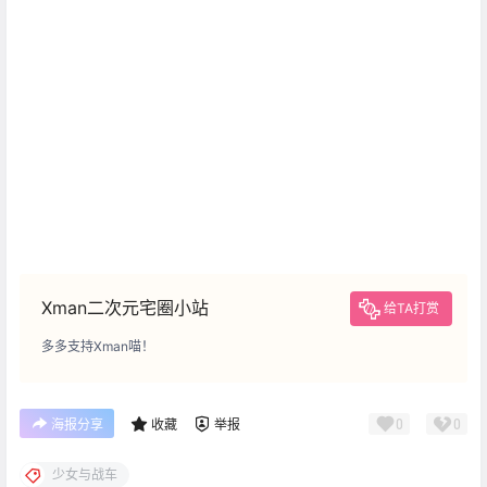
Xman二次元宅圈小站
给TA打赏
多多支持Xman喵！
0
0
海报分享
收藏
举报
少女与战车