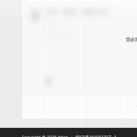
欢迎您，新朋友，感谢参与互动！
您必