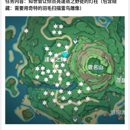
任务内容：知世会让你点亮逢岳之野处的灯柱（包含隐
藏：需要用奇特的羽毛扫描雷鸟雕像）