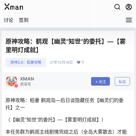
讨论
签到
原神攻略：鹤观【幽灵“知世”的委托】—【雾
里明灯成就】
0
原神2.0：稻妻攻略
21年10月16日
XMAN
关注
私信
资深宅
原神攻略：稻妻 鹤观岛—后日谈隐藏任务【幽灵们的委
托】之一
（【幽灵“知世”的委托】—【雾里明灯成就】）
本任务群为鹤观主线剧情完结之后（全岛大雾散去）才能