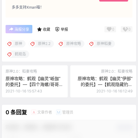
多多支持Xman喵！
0
0
海报分享
收藏
举报
原神
原神2.2
原神攻略
原神稻妻
鹤观岛
原神2.0：稻妻攻略
原神2.0：稻妻攻略
原神攻略：鹤观【幽灵“岻伽”
原神攻略：鹤观【幽灵“伊部”
的委托】—【四个海螺/哥哥的
的委托】—【鹤观隐藏钓鱼
宝藏】
点】
2021-10-16 15:57:43
2021-10-16 16:12:49
0 条回复
文章作者
管理员
A
M
欢迎您，新朋友，感谢参与互动！
确认修改