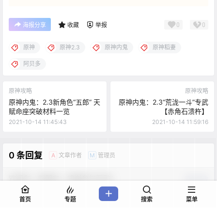
0
0
海报分享
收藏
举报
原神
原神2.3
原神内鬼
原神稻妻
阿贝多
原神攻略
原神攻略
原神内鬼：2.3新角色“五郎” 天
原神内鬼：2.3“荒泷一斗”专武
赋命座突破材料一览
【赤角石溃杵】
2021-10-14 11:45:43
2021-10-14 11:59:16
0 条回复
文章作者
管理员
A
M
欢迎您，新朋友，感谢参与互动！
确认修改
首页
专题
搜索
菜单