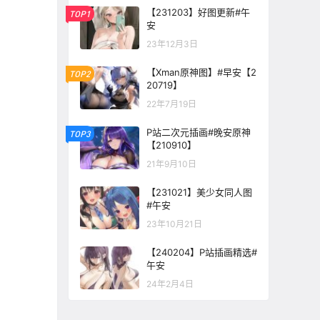
【231203】好图更新#午
TOP1
安
23年12月3日
【Xman原神图】#早安【2
TOP2
20719】
22年7月19日
P站二次元插画#晚安原神
TOP3
【210910】
21年9月10日
【231021】美少女同人图
#午安
23年10月21日
【240204】P站插画精选#
午安
24年2月4日
。