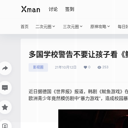
讨论
签到
首页
二次元圈
三次元圈
原神攻略
每日
多国学校警告不要让孩子看《
0
253
影视圈
21年10月12日
近日据德国《世界报》报道，韩剧《鱿鱼游戏》在N
欧洲青少年竟然模仿剧中“暴力游戏”，造成校园