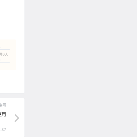
共0人
事圈
使用
2:37