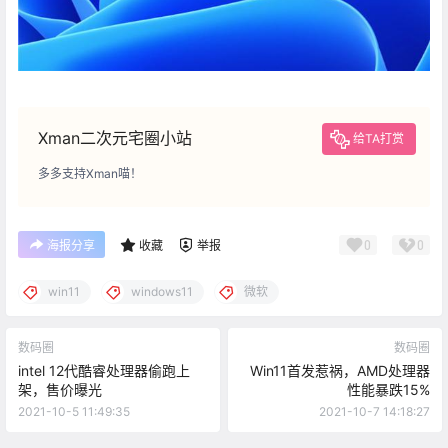
Xman二次元宅圈小站
给TA打赏
多多支持Xman喵！
0
0
海报分享
收藏
举报
win11
windows11
微软
数码圈
数码圈
intel 12代酷睿处理器偷跑上
Win11首发惹祸，AMD处理器
架，售价曝光
性能暴跌15%
2021-10-5 11:49:35
2021-10-7 14:18:27