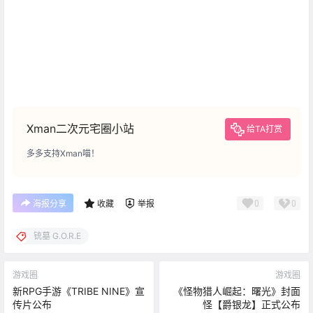
Xman二次元宅圈小站
给TA打赏
多多支持Xman喵！
0
0
海报分享
收藏
举报
铳墓 G.O.R.E
游戏圈
游戏圈
新RPG手游《TRIBE NINE》宣
《怪物猎人崛起：曙光》封面
传片公布
怪【爵银龙】正式公布