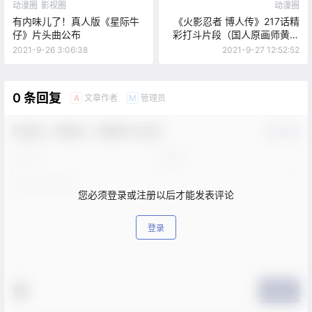
动漫圈
影视圈
动漫圈
有内味儿了！真人版《星际牛
《火影忍者 博人传》217话精
仔》片头曲公布
彩打斗片段（国人原画师黄成
希）
2021-9-26 3:06:38
2021-9-27 12:52:52
0 条回复
文章作者
管理员
A
M
欢迎您，新朋友，感谢参与互动！
确认修改
您必须登录或注册以后才能发表评论
登录
提交