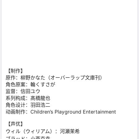
【制作】
原作：柳野かなた（オーバーラップ文庫刊）
角色原案：輪くすさが
监督：信田ユウ
系列构成：髙橋龍也
角色设计：羽田浩二
动画制作：Children’s Playground Entertainment
【声优】
ウィル（ウィリアム）：河瀬茉希
ブラッド：小西克幸