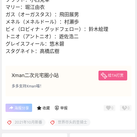
マリー：堀江由衣
ガス（オーガスタス）：飛田展男
メネル（メネルドール）：村瀬歩
ビィ（ロビィナ・グッドフェロー）：鈴木絵理
トニオ（アントニオ）：遊佐浩二
グレイスフィール：悠木碧
スタグネイト：高橋広樹
Xman二次元宅圈小站
给TA打赏
多多支持Xman喵！
0
0
海报分享
收藏
举报
2021年10月新番
世界尽头的圣骑士