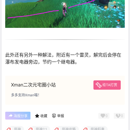
此外还有另外一种解法，附近有一个雷灵，解完后会停在
瀑布发电器旁边，节约一个继电器。
Xman二次元宅圈小站
给TA打赏
多多支持Xman喵！
0
0
海报分享
收藏
举报
原神
原神2.1
原神攻略
原神稻妻